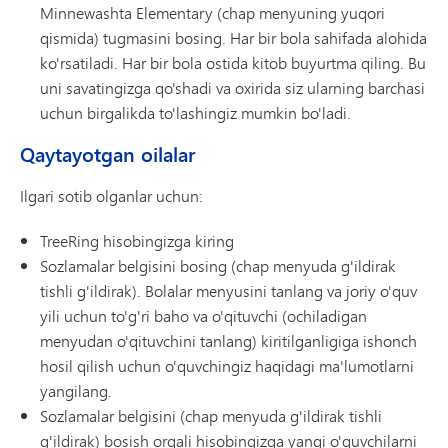
Minnewashta Elementary (chap menyuning yuqori
qismida) tugmasini bosing. Har bir bola sahifada alohida
ko'rsatiladi. Har bir bola ostida kitob buyurtma qiling. Bu
uni savatingizga qo'shadi va oxirida siz ularning barchasi
uchun birgalikda to'lashingiz mumkin bo'ladi.
Qaytayotgan oilalar
Ilgari sotib olganlar uchun:
TreeRing hisobingizga kiring
Sozlamalar belgisini bosing (chap menyuda g'ildirak
tishli g'ildirak). Bolalar menyusini tanlang va joriy o'quv
yili uchun to'g'ri baho va o'qituvchi (ochiladigan
menyudan o'qituvchini tanlang) kiritilganligiga ishonch
hosil qilish uchun o'quvchingiz haqidagi ma'lumotlarni
yangilang.
Sozlamalar belgisini (chap menyuda g'ildirak tishli
g'ildirak) bosish orqali hisobingizga yangi o'quvchilarni