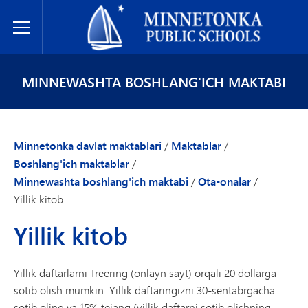
Minnetonka davlat maktablari
Toggle Menu
MINNEWASHTA BOSHLANG'ICH MAKTABI
Minnetonka davlat maktablari
/
Maktablar
/
Boshlang'ich maktablar
/
Minnewashta boshlang'ich maktabi
/
Ota-onalar
/
Yillik kitob
Yillik kitob
Yillik daftarlarni Treering (onlayn sayt) orqali 20 dollarga
sotib olish mumkin. Yillik daftaringizni 30-sentabrgacha
sotib oling va 15% tejang (yillik daftarni sotib olishning