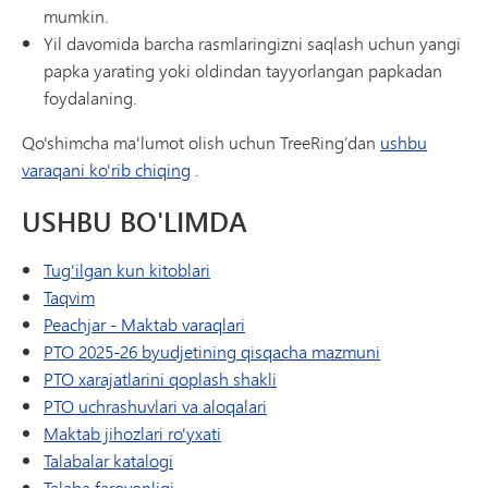
mumkin.
Yil davomida barcha rasmlaringizni saqlash uchun yangi
papka yarating yoki oldindan tayyorlangan papkadan
foydalaning.
Qo'shimcha ma'lumot olish uchun TreeRing’dan
ushbu
varaqani ko'rib chiqing
.
USHBU BO'LIMDA
Tug'ilgan kun kitoblari
Taqvim
(yangi oynada/yorliqda ochiladi)
Peachjar - Maktab varaqlari
PTO 2025-26 byudjetining qisqacha mazmuni
PTO xarajatlarini qoplash shakli
PTO uchrashuvlari va aloqalari
Maktab jihozlari ro'yxati
Talabalar katalogi
Talaba farovonligi