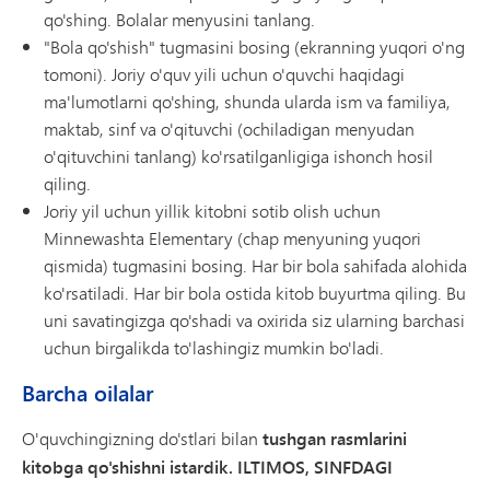
qo'shing. Bolalar menyusini tanlang.
"Bola qo'shish" tugmasini bosing (ekranning yuqori o'ng
tomoni). Joriy o'quv yili uchun o'quvchi haqidagi
ma'lumotlarni qo'shing, shunda ularda ism va familiya,
maktab, sinf va o'qituvchi (ochiladigan menyudan
o'qituvchini tanlang) ko'rsatilganligiga ishonch hosil
qiling.
Joriy yil uchun yillik kitobni sotib olish uchun
Minnewashta Elementary (chap menyuning yuqori
qismida) tugmasini bosing. Har bir bola sahifada alohida
ko'rsatiladi. Har bir bola ostida kitob buyurtma qiling. Bu
uni savatingizga qo'shadi va oxirida siz ularning barchasi
uchun birgalikda to'lashingiz mumkin bo'ladi.
Barcha oilalar
O'quvchingizning do'stlari bilan
tushgan rasmlarini
kitobga qo'shishni istardik. ILTIMOS, SINFDAGI