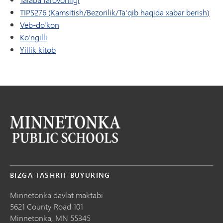
TIPS276 (Kamsitish/Bezorilik/Ta'qib haqida xabar berish)
(yangi oynada/yorliqda ochiladi)
Veb-do'kon
Ko'ngilli
Yillik kitob
BIZGA TASHRIF BUYURING
Minnetonka davlat maktabi
5621 County Road 101
Minnetonka,
MN
55345