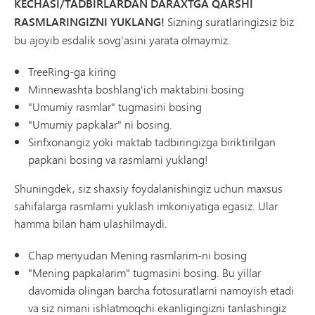
KECHASI/TADBIRLARDAN DARAXTGA QARSHI
RASMLARINGIZNI YUKLANG!
Sizning suratlaringizsiz biz
bu ajoyib esdalik sovg'asini yarata olmaymiz.
TreeRing-ga kiring
Minnewashta boshlang'ich maktabini bosing
"Umumiy rasmlar" tugmasini bosing
"Umumiy papkalar" ni bosing.
Sinfxonangiz yoki maktab tadbiringizga biriktirilgan
papkani bosing va rasmlarni yuklang!
Shuningdek, siz shaxsiy foydalanishingiz uchun maxsus
sahifalarga rasmlarni yuklash imkoniyatiga egasiz. Ular
hamma bilan ham ulashilmaydi.
Chap menyudan Mening rasmlarim-ni bosing
"Mening papkalarim" tugmasini bosing. Bu yillar
davomida olingan barcha fotosuratlarni namoyish etadi
va siz nimani ishlatmoqchi ekanligingizni tanlashingiz