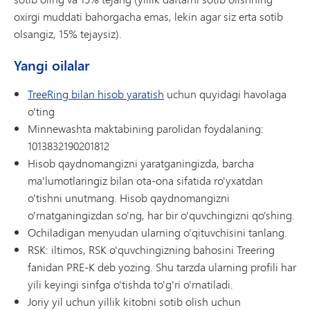
oxirgi muddati bahorgacha emas, lekin agar siz erta sotib
olsangiz, 15% tejaysiz).
Yangi oilalar
TreeRing bilan hisob yaratish
uchun quyidagi havolaga
o'ting
Minnewashta maktabining parolidan foydalaning:
1013832190201812
Hisob qaydnomangizni yaratganingizda, barcha
ma'lumotlaringiz bilan ota-ona sifatida ro'yxatdan
o'tishni unutmang. Hisob qaydnomangizni
o'rnatganingizdan so'ng, har bir o'quvchingizni qo'shing.
Ochiladigan menyudan ularning o'qituvchisini tanlang.
RSK: iltimos, RSK o'quvchingizning bahosini Treering
fanidan PRE-K deb yozing. Shu tarzda ularning profili har
yili keyingi sinfga o'tishda to'g'ri o'rnatiladi.
Joriy yil uchun yillik kitobni sotib olish uchun