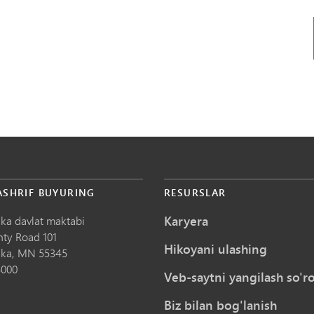
ASHRIF BUYURING
RESURSLAR
Karyera
ka davlat maktabi
nty Road 101
Hikoyani ulashing
ka,
MN
55345
5000
Veb-saytni yangilash so'ro
Biz bilan bog'lanish