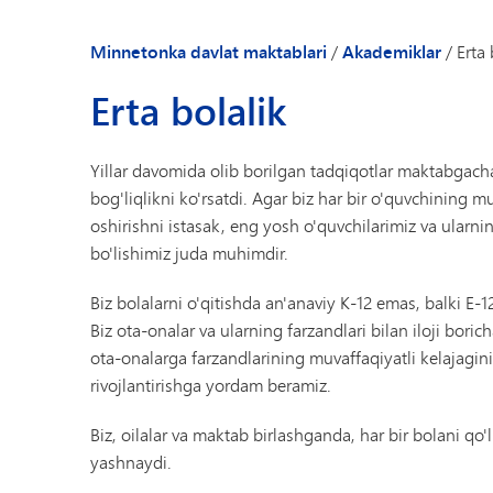
Minnetonka davlat maktablari
/
Akademiklar
/
Erta 
Erta bolalik
Yillar davomida olib borilgan tadqiqotlar maktabgach
bog'liqlikni ko'rsatdi. Agar biz har bir o'quvchining 
oshirishni istasak, eng yosh o'quvchilarimiz va ularnin
bo'lishimiz juda muhimdir.
Biz bolalarni o'qitishda an'anaviy K-12 emas, balki E
Biz ota-onalar va ularning farzandlari bilan iloji boric
ota-onalarga farzandlarining muvaffaqiyatli kelajagini
rivojlantirishga yordam beramiz.
Biz, oilalar va maktab birlashganda, har bir bolani qo
yashnaydi.