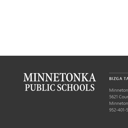
BIZGA T
Minneton
5621 Cou
Minneton
952-401-