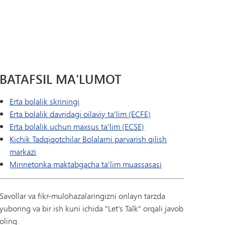
Tonka Online (Qo'shimcha)
Yelkanli o'tish dasturi
USTUNLIK
Farovonlik bo'yicha qo'llanma
Jahon tillari
BATAFSIL MA'LUMOT
Erta bolalik skriningi
Erta bolalik davridagi oilaviy ta'lim (ECFE)
Erta bolalik uchun maxsus ta'lim (ECSE)
Kichik Tadqiqotchilar Bolalarni parvarish qilish
markazi
Minnetonka maktabgacha ta'lim muassasasi
Savollar va fikr-mulohazalaringizni onlayn tarzda
yuboring va bir ish kuni ichida "Let's Talk" orqali javob
oling.