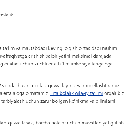
bolalik
a ta'lim va maktabdagi keyingi o'qish o'rtasidagi muhim
muvaffaqiyatga erishish salohiyatini maksimal darajada
g oilalari uchun kuchli erta ta'lim imkoniyatlariga ega
-12 yondashuvini qo'llab-quvvatlaymiz va modellashtiramiz.
ha erta aloqa o'rnatamiz.
Erta bolalik oilaviy ta'limi
orqali biz
 tarbiyalash uchun zarur bo'lgan ko'nikma va bilimlarni
'llab-quvvatlasak, barcha bolalar uchun muvaffaqiyat gullab-