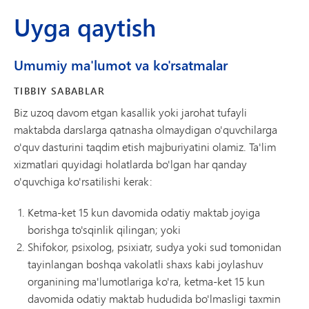
Uyga qaytish
Umumiy ma'lumot va ko'rsatmalar
TIBBIY SABABLAR
Biz uzoq davom etgan kasallik yoki jarohat tufayli
maktabda darslarga qatnasha olmaydigan o'quvchilarga
o'quv dasturini taqdim etish majburiyatini olamiz. Ta'lim
xizmatlari quyidagi holatlarda bo'lgan har qanday
o'quvchiga ko'rsatilishi kerak:
Ketma-ket 15 kun davomida odatiy maktab joyiga
borishga to'sqinlik qilingan; yoki
Shifokor, psixolog, psixiatr, sudya yoki sud tomonidan
tayinlangan boshqa vakolatli shaxs kabi joylashuv
organining ma'lumotlariga ko'ra, ketma-ket 15 kun
davomida odatiy maktab hududida bo'lmasligi taxmin