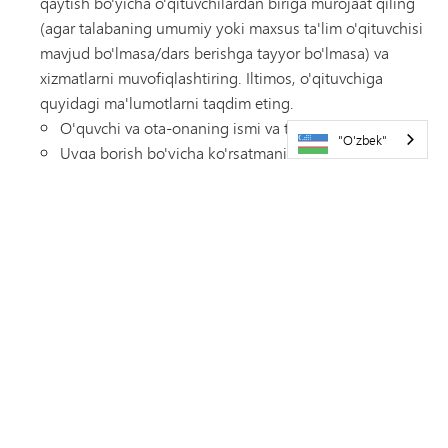
qaytish bo'yicha o'qituvchilardan biriga murojaat qiling
(agar talabaning umumiy yoki maxsus ta'lim o'qituvchisi
mavjud bo'lmasa/dars berishga tayyor bo'lmasa) va
xizmatlarni muvofiqlashtiring. Iltimos, o'qituvchiga
quyidagi ma'lumotlarni taqdim eting.
O'quvchi va ota-onaning ismi va telefon raqami(lari).
"O'zbek"
Uyga borish bo'yicha ko'rsatmaning kutilgan
davomiyligi.
Xodimning aloqa uchun shaxsi va telefon
raqami/elektron pochta manzili.
Agar bogʻlanuvchi shaxsdan farq qilsa, oʻquvchining
oʻquv dasturi va uy vazifasini muhokama qilish yoki
olish uchun oʻqituvchining ismi va telefon raqami.
O'quv dasturi va uy vazifasini olib ketish va boshqalar
haqida qo'shimcha ma'lumot.
Uyga qaytayotgan o'qituvchining ismini va aloqa
ma'lumotlarini ota-onalarga ma'lum qiling.
Talabaning uyga qaytish holati haqida uning