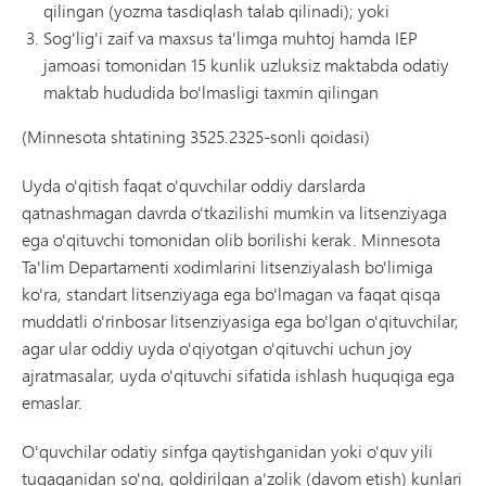
qilingan (yozma tasdiqlash talab qilinadi); yoki
Sog'lig'i zaif va maxsus ta'limga muhtoj hamda IEP
jamoasi tomonidan 15 kunlik uzluksiz maktabda odatiy
maktab hududida bo'lmasligi taxmin qilingan
(Minnesota shtatining 3525.2325-sonli qoidasi)
Uyda o'qitish faqat o'quvchilar oddiy darslarda
qatnashmagan davrda o'tkazilishi mumkin va litsenziyaga
ega o'qituvchi tomonidan olib borilishi kerak. Minnesota
Ta'lim Departamenti xodimlarini litsenziyalash bo'limiga
ko'ra, standart litsenziyaga ega bo'lmagan va faqat qisqa
muddatli o'rinbosar litsenziyasiga ega bo'lgan o'qituvchilar,
agar ular oddiy uyda o'qiyotgan o'qituvchi uchun joy
ajratmasalar, uyda o'qituvchi sifatida ishlash huquqiga ega
emaslar.
O'quvchilar odatiy sinfga qaytishganidan yoki o'quv yili
tugaganidan so'ng, qoldirilgan a'zolik (davom etish) kunlari