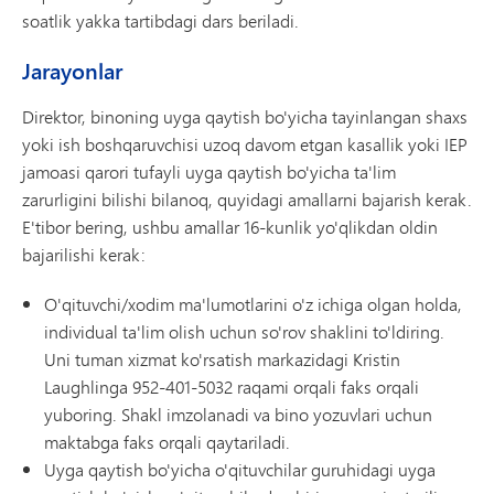
soatlik yakka tartibdagi dars beriladi.
Jarayonlar
Direktor, binoning uyga qaytish bo'yicha tayinlangan shaxs
yoki ish boshqaruvchisi uzoq davom etgan kasallik yoki IEP
jamoasi qarori tufayli uyga qaytish bo'yicha ta'lim
zarurligini bilishi bilanoq, quyidagi amallarni bajarish kerak.
E'tibor bering, ushbu amallar 16-kunlik yo'qlikdan oldin
bajarilishi kerak:
O'qituvchi/xodim ma'lumotlarini o'z ichiga olgan holda,
individual ta'lim olish uchun so'rov shaklini to'ldiring.
Uni tuman xizmat ko'rsatish markazidagi Kristin
Laughlinga 952-401-5032 raqami orqali faks orqali
yuboring. Shakl imzolanadi va bino yozuvlari uchun
maktabga faks orqali qaytariladi.
Uyga qaytish bo'yicha o'qituvchilar guruhidagi uyga