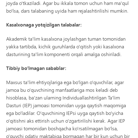
joyda o'tkaziladi. Agar bu ikkala tomon uchun ham ma'qul
bo'lsa, dars talabaning uyida ham rejalashtirilishi mumkin.
Kasalxonaga yotqizilgan talabalar:
Akademik ta'lim kasalxona joylashgan tuman tomonidan
yakka tartibda, kichik guruhlarda o'qitish yoki kasalxona
dasturining ta'lim komponenti orqali amalga oshiriladi.
Tibbiy bo'lmagan sabablar:
Maxsus ta'lim ehtiyojlariga ega bo'lgan o'quvchilar, agar
jamoa bu o'quvchining manfaatlariga mos keladi deb
hisoblasa, ba'zan ularning Individuallashtirilgan Ta'lim
Dasturi (IEP) jamoasi tomonidan uyga qaytish maqomiga
ega bo'ladilar. O'quvchining IEPsi uyga qaytish bo'yicha
o'qitishni aks ettirish uchun o'zgartirilishi kerak. Agar IEP
jamoasi tomonidan boshqacha ko'rsatilmagan bo'lsa,
o'quvchi odatiy maktabiga bormagan har bir kun uchun bir