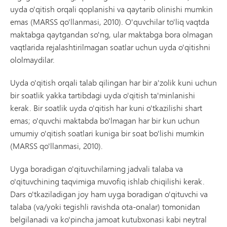
uyda o'qitish orqali qoplanishi va qaytarib olinishi mumkin
emas (MARSS qo'llanmasi, 2010). O'quvchilar to'liq vaqtda
maktabga qaytgandan so'ng, ular maktabga bora olmagan
vaqtlarida rejalashtirilmagan soatlar uchun uyda o'qitishni
ololmaydilar.
Uyda o'qitish orqali talab qilingan har bir a'zolik kuni uchun
bir soatlik yakka tartibdagi uyda o'qitish ta'minlanishi
kerak. Bir soatlik uyda o'qitish har kuni o'tkazilishi shart
emas; o'quvchi maktabda bo'lmagan har bir kun uchun
umumiy o'qitish soatlari kuniga bir soat bo'lishi mumkin
(MARSS qo'llanmasi, 2010).
Uyga boradigan o'qituvchilarning jadvali talaba va
o'qituvchining taqvimiga muvofiq ishlab chiqilishi kerak.
Dars o'tkaziladigan joy ham uyga boradigan o'qituvchi va
talaba (va/yoki tegishli ravishda ota-onalar) tomonidan
belgilanadi va ko'pincha jamoat kutubxonasi kabi neytral