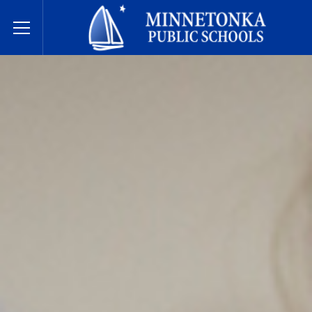
Minnetonka davlat maktablari
Toggle Menu