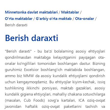
Minnetonka davlat maktablari
/
Maktablar
/
O'rta maktablar
/
G'arbiy o'rta maktab
/
Ota-onalar
/
Berish daraxti
Berish daraxti
"Berish daraxti" - bu ba'zi bolalarning asosiy ehtiyojlari
qondirilmasdan maktabga kelayotganini payqagan ota-
onalar ko'ngillilari tomonidan boshlangan dastur. Bizning
guruhimiz Excelsior boshlang'ich maktabida boshlangan,
ammo biz MMW da asosiy kundalik ehtiyojlarni qondirish
uchun kengaymoqdamiz. Bu ehtiyojlar kiyim-kechak, issiq
tushlikning ikkinchi porsiyasi, maktab gazaklari, asosiy
kundalik gigiena ehtiyojlari, mahalliy chakana sotuvchilarga
(masalan, Cub Foods) sovg'a kartalari, ICA oziq-ovqat
javonidan haftalik oziq-ovqat paketlarini tashish va