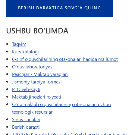
BERISH DARAXTIGA SOVG'A QILING
USHBU BO'LIMDA
Taqvim
Kurs katalogi
(yangi o
6-sinf o'quvchilarining ota-onalari haqida ma'lumot
O'quv laboratoriyasi
(yangi oynada/yorliqda ochiladi)
Peachjar - Maktab varaqlari
Jismoniy tarbiya formasi
(yangi oynada/yorliqda ochiladi)
PTO veb-sayti
Maktab jihozlari ro'yxati
O'rta maktab o'quvchilarining ota-onalari uchun
texnologik resurslar
Sinov sanalari
Berish daraxti
TIPS276 (Kamsitish/Bezorilik/Ta'qib haqida xabar berish)