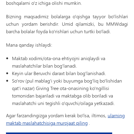
boshqalarni o'z ichiga olishi mumkin.
Bizning maqsadimiz bolalarga o'qishga tayyor bo'lishlari
uchun yordam berishdir. Umid qilamizki, bu MMWdagi
barcha bolalar foyda ko'rishlari uchun turtki bo'ladi.
Mana qanday ishlaydi:
Maktab xodimi/ota-ona ehtiyojni aniqlaydi va
maslahatchilar bilan bog'lanadi.
Keyin ular Beruvchi daraxt bilan bog'lanishadi.
So'rov (pul mablag'i yoki buyumga bog'liq bo'lishidan
qat'i nazar) Giving Tree ota-onasining ko'ngillisi
tomonidan bajariladi va maktabga olib boriladi va
maslahatchi uni tegishli o'quvchi/oilaga yetkazadi.
Agar farzandingizga yordam kerak bo'lsa, iltimos,
ularning
maktab maslahatchisiga murojaat qiling
.