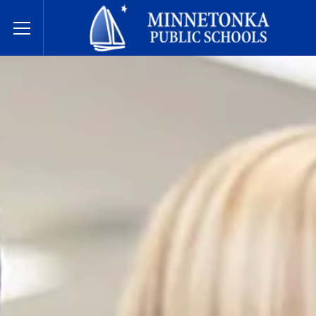
Minnetonka davlat maktablari
Toggle Menu