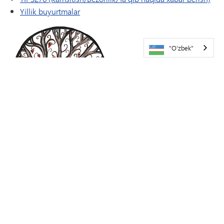
(yangi oynada/yorliqda ochiladi)
Yillik buyurtmalar
"O'zbek"