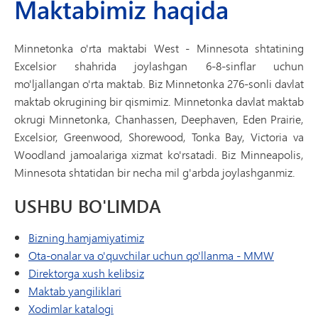
Maktabimiz haqida
Minnetonka o'rta maktabi West - Minnesota shtatining
Excelsior shahrida joylashgan 6-8-sinflar uchun
mo'ljallangan o'rta maktab. Biz Minnetonka 276-sonli davlat
maktab okrugining bir qismimiz. Minnetonka davlat maktab
okrugi Minnetonka, Chanhassen, Deephaven, Eden Prairie,
Excelsior, Greenwood, Shorewood, Tonka Bay, Victoria va
Woodland jamoalariga xizmat ko'rsatadi. Biz Minneapolis,
Minnesota shtatidan bir necha mil g'arbda joylashganmiz.
USHBU BO'LIMDA
Bizning hamjamiyatimiz
Ota-onalar va o'quvchilar uchun qo'llanma - MMW
Direktorga xush kelibsiz
Maktab yangiliklari
Xodimlar katalogi