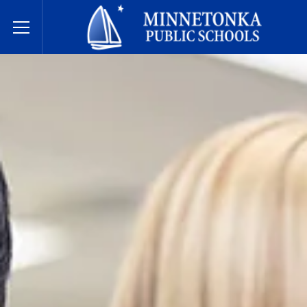
Minnetonka davlat maktablari
Toggle Menu