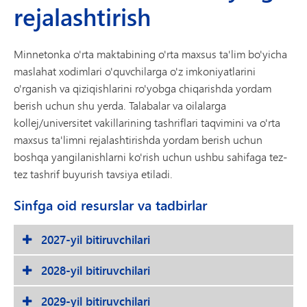
rejalashtirish
Minnetonka o'rta maktabining o'rta maxsus ta'lim bo'yicha
maslahat xodimlari o'quvchilarga o'z imkoniyatlarini
o'rganish va qiziqishlarini ro'yobga chiqarishda yordam
berish uchun shu yerda. Talabalar va oilalarga
kollej/universitet vakillarining tashriflari taqvimini va o'rta
maxsus ta'limni rejalashtirishda yordam berish uchun
boshqa yangilanishlarni ko'rish uchun ushbu sahifaga tez-
tez tashrif buyurish tavsiya etiladi.
Sinfga oid resurslar va tadbirlar
2027-yil bitiruvchilari
2028-yil bitiruvchilari
2029-yil bitiruvchilari