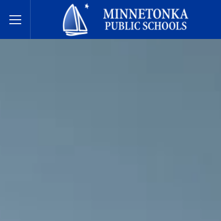
Minnetonka davlat maktablari
Toggle Menu