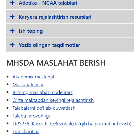
Atletika - NCAA talablari
Karyera rejalashtirish resurslari
Ish toping
Yozib olingan taqdimotlar
MHSDA MASLAHAT BERISH
Akademik maslahat
Maslahatchilar
Bizning maslahat modelimiz
O'rta maktabdan keyingi rejalashtirish
Talabalarni qo'llab-quvvatlash
Talaba farovonligi
TIPS276 (Kamsitish/Bezorilik/Ta'qib haqida xabar berish)
Transkriptlar