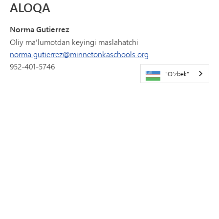
ALOQA
Norma Gutierrez
Oliy ma'lumotdan keyingi maslahatchi
norma.gutierrez@minnetonkaschools.org
952-401-5746
"O'zbek"
Mishel Jonson
Yordamchi, Kollej va Karyera Markazi
michele.johnson@minnetonkaschools.org
952-401-5844
QO'SHIMCHA RESURSLAR
Kundalik jadval (
PDF formatida ko'rish
)
Repetitorlik resurslari (
bu yerni bosing
)
Kollej ilovasi va stipendiyalarni kuzatuvchi
Shtatdan tashqarida o'qish uchun arzonlashtirilgan