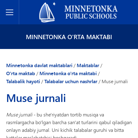
Minnetonka davlat maktablari
Toggle Menu
MINNETONKA O'RTA MAKTABI
Minnetonka davlat maktablari
/
Maktablar
/
O'rta maktab
/
Minnetonka o'rta maktabi
/
Talabalik hayoti
/
Talabalar uchun nashrlar
/
Muse jurnali
Muse jurnali
Muse jurnali
- bu she'riyatdan tortib musiqa va
rasmlargacha bo'lgan barcha san'at turlarini qabul qiladigan
onlayn adabiy jurnal. Uni kichik talabalar guruhi va bitta
kattalar maslahatchisi boshqaradi.