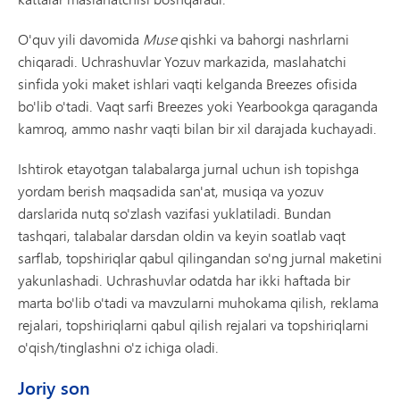
O'quv yili davomida
Muse
qishki va bahorgi nashrlarni
chiqaradi. Uchrashuvlar Yozuv markazida, maslahatchi
sinfida yoki maket ishlari vaqti kelganda Breezes ofisida
bo'lib o'tadi. Vaqt sarfi Breezes yoki Yearbookga qaraganda
kamroq, ammo nashr vaqti bilan bir xil darajada kuchayadi.
Ishtirok etayotgan talabalarga jurnal uchun ish topishga
yordam berish maqsadida san'at, musiqa va yozuv
darslarida nutq so'zlash vazifasi yuklatiladi. Bundan
tashqari, talabalar darsdan oldin va keyin soatlab vaqt
sarflab, topshiriqlar qabul qilingandan so'ng jurnal maketini
yakunlashadi. Uchrashuvlar odatda har ikki haftada bir
marta bo'lib o'tadi va mavzularni muhokama qilish, reklama
rejalari, topshiriqlarni qabul qilish rejalari va topshiriqlarni
o'qish/tinglashni o'z ichiga oladi.
Joriy son