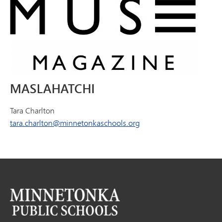
MASLAHATCHI
Tara Charlton
tara.charlton@minnetonkaschools.org