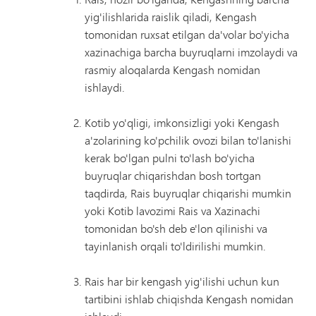
yig'ilishlarida raislik qiladi, Kengash
tomonidan ruxsat etilgan da'volar bo'yicha
xazinachiga barcha buyruqlarni imzolaydi va
rasmiy aloqalarda Kengash nomidan
ishlaydi.
Kotib yo'qligi, imkonsizligi yoki Kengash
a'zolarining ko'pchilik ovozi bilan to'lanishi
kerak bo'lgan pulni to'lash bo'yicha
buyruqlar chiqarishdan bosh tortgan
taqdirda, Rais buyruqlar chiqarishi mumkin
yoki Kotib lavozimi Rais va Xazinachi
tomonidan bo'sh deb e'lon qilinishi va
tayinlanish orqali to'ldirilishi mumkin.
Rais har bir kengash yig'ilishi uchun kun
tartibini ishlab chiqishda Kengash nomidan