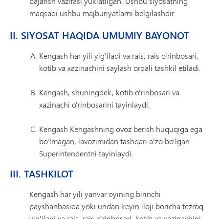
bajarish vazifasi yuklatilgan. Ushbu siyosatning
maqsadi ushbu majburiyatlarni belgilashdir.
II. SIYOSAT HAQIDA UMUMIY BAYONOT
Kengash har yili yig'iladi va rais, rais o'rinbosari,
kotib va ​​xazinachini saylash orqali tashkil etiladi.
Kengash, shuningdek, kotib o'rinbosari va
xazinachi o'rinbosarini tayinlaydi.
Kengash Kengashning ovoz berish huquqiga ega
bo'lmagan, lavozimidan tashqari a'zo bo'lgan
Superintendentni tayinlaydi.
III. TASHKILOT
Kengash har yili yanvar oyining birinchi
payshanbasida yoki undan keyin iloji boricha tezroq
yig'iladi va rais, rais o'rinbosari, kotib va ​​xazinachini