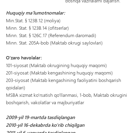
boshqa vazifalarni bajarish.
Huquqiy ma'lumotnomalar:
Min.Stat. § 123B.12 (moliya)
Minn. Stat. § 123B.14 (ofitserlar)
Minn. Stat. § 126C.17 (Referendum daromadi)
Minn. Stat. 205A-bob (Maktab okrugi saylovlari)
O'zaro havolalar:
101-siyosat (Maktab okrugining huquqiy maqomi)
201-siyosat (Maktab kengashining huquqiy maqomi)
203-siyosat (Maktab kengashining faoliyatini boshqarish
qoidalari)
MSBA xizmat ko'rsatish qo'llanmasi, 1-bob, Maktab okrugini
boshqarish, vakolatlar va majburiyatlar
2009-yil 19-martda tasdiqlangan
2010-yil 16-dekabrda ko'rib chiqilgan
2011-yil 6-yanvarda tasdiqlangan