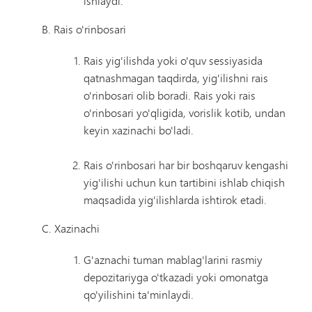
ishlaydi.
B. Rais o'rinbosari
Rais yig'ilishda yoki o'quv sessiyasida
qatnashmagan taqdirda, yig'ilishni rais
o'rinbosari olib boradi. Rais yoki rais
o'rinbosari yo'qligida, vorislik kotib, undan
keyin xazinachi bo'ladi.
Rais o'rinbosari har bir boshqaruv kengashi
yig'ilishi uchun kun tartibini ishlab chiqish
maqsadida yig'ilishlarda ishtirok etadi.
C. Xazinachi
G'aznachi tuman mablag'larini rasmiy
depozitariyga o'tkazadi yoki omonatga
qo'yilishini ta'minlaydi.