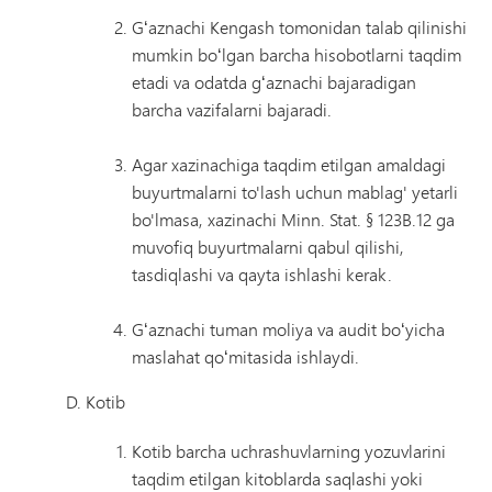
Gʻaznachi Kengash tomonidan talab qilinishi
mumkin boʻlgan barcha hisobotlarni taqdim
etadi va odatda gʻaznachi bajaradigan
barcha vazifalarni bajaradi.
Agar xazinachiga taqdim etilgan amaldagi
buyurtmalarni to'lash uchun mablag' yetarli
bo'lmasa, xazinachi Minn. Stat. § 123B.12 ga
muvofiq buyurtmalarni qabul qilishi,
tasdiqlashi va qayta ishlashi kerak.
Gʻaznachi tuman moliya va audit boʻyicha
maslahat qoʻmitasida ishlaydi.
D. Kotib
Kotib barcha uchrashuvlarning yozuvlarini
taqdim etilgan kitoblarda saqlashi yoki