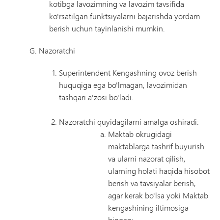
kotibga lavozimning va lavozim tavsifida
ko'rsatilgan funktsiyalarni bajarishda yordam
berish uchun tayinlanishi mumkin.
G. Nazoratchi
Superintendent Kengashning ovoz berish
huquqiga ega bo'lmagan, lavozimidan
tashqari a'zosi bo'ladi.
Nazoratchi quyidagilarni amalga oshiradi:
Maktab okrugidagi
maktablarga tashrif buyurish
va ularni nazorat qilish,
ularning holati haqida hisobot
berish va tavsiyalar berish,
agar kerak bo'lsa yoki Maktab
kengashining iltimosiga
binoan;