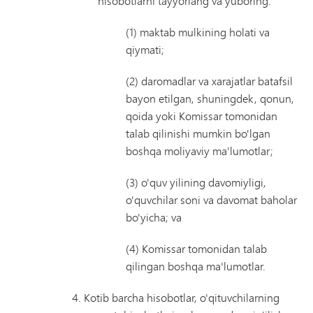
hisobotlarni tayyorlang va yuboring:
(1) maktab mulkining holati va
qiymati;
(2) daromadlar va xarajatlar batafsil
bayon etilgan, shuningdek, qonun,
qoida yoki Komissar tomonidan
talab qilinishi mumkin bo'lgan
boshqa moliyaviy ma'lumotlar;
(3) o'quv yilining davomiyligi,
o'quvchilar soni va davomat baholar
bo'yicha; va
(4) Komissar tomonidan talab
qilingan boshqa ma'lumotlar.
Kotib barcha hisobotlar, o'qituvchilarning