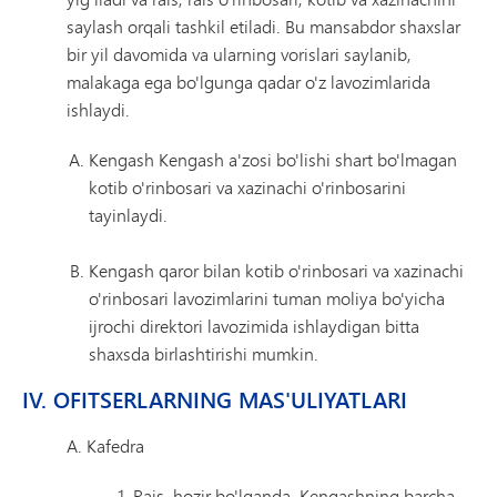
saylash orqali tashkil etiladi. Bu mansabdor shaxslar
bir yil davomida va ularning vorislari saylanib,
malakaga ega bo'lgunga qadar o'z lavozimlarida
ishlaydi.
Kengash Kengash a'zosi bo'lishi shart bo'lmagan
kotib o'rinbosari va xazinachi o'rinbosarini
tayinlaydi.
Kengash qaror bilan kotib o'rinbosari va xazinachi
o'rinbosari lavozimlarini tuman moliya bo'yicha
ijrochi direktori lavozimida ishlaydigan bitta
shaxsda birlashtirishi mumkin.
IV. OFITSERLARNING MAS'ULIYATLARI
A. Kafedra
Rais, hozir bo'lganda, Kengashning barcha