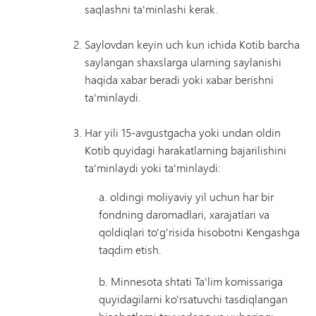
saqlashni ta'minlashi kerak.
Saylovdan keyin uch kun ichida Kotib barcha
saylangan shaxslarga ularning saylanishi
haqida xabar beradi yoki xabar berishni
ta'minlaydi.
Har yili 15-avgustgacha yoki undan oldin
Kotib quyidagi harakatlarning bajarilishini
ta'minlaydi yoki ta'minlaydi:
a. oldingi moliyaviy yil uchun har bir
fondning daromadlari, xarajatlari va
qoldiqlari to'g'risida hisobotni Kengashga
taqdim etish.
b. Minnesota shtati Ta'lim komissariga
quyidagilarni ko'rsatuvchi tasdiqlangan