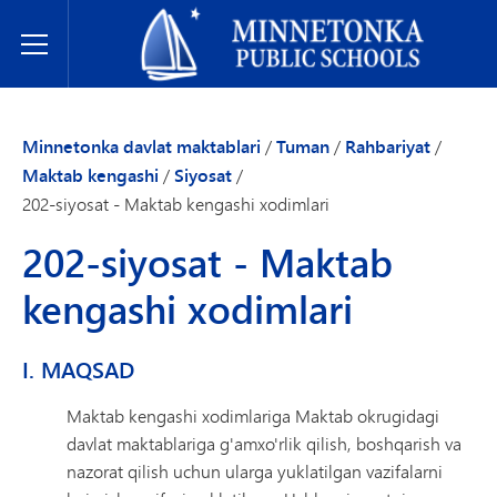
Minnetonka davlat maktablari
Toggle Menu
Minnetonka davlat maktablari
/
Tuman
/
Rahbariyat
/
Maktab kengashi
/
Siyosat
/
202-siyosat - Maktab kengashi xodimlari
202-siyosat - Maktab
kengashi xodimlari
I. MAQSAD
Maktab kengashi xodimlariga Maktab okrugidagi
davlat maktablariga g'amxo'rlik qilish, boshqarish va
nazorat qilish uchun ularga yuklatilgan vazifalarni