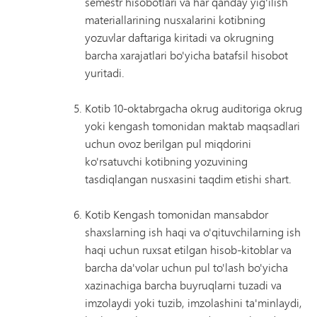
semestr hisobotlari va har qanday yig'ilish
materiallarining nusxalarini kotibning
yozuvlar daftariga kiritadi va okrugning
barcha xarajatlari bo'yicha batafsil hisobot
yuritadi.
Kotib 10-oktabrgacha okrug auditoriga okrug
yoki kengash tomonidan maktab maqsadlari
uchun ovoz berilgan pul miqdorini
ko'rsatuvchi kotibning yozuvining
tasdiqlangan nusxasini taqdim etishi shart.
Kotib Kengash tomonidan mansabdor
shaxslarning ish haqi va o'qituvchilarning ish
haqi uchun ruxsat etilgan hisob-kitoblar va
barcha da'volar uchun pul to'lash bo'yicha
xazinachiga barcha buyruqlarni tuzadi va
imzolaydi yoki tuzib, imzolashini ta'minlaydi,