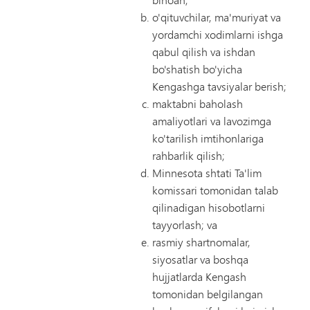
o'qituvchilar, ma'muriyat va
yordamchi xodimlarni ishga
qabul qilish va ishdan
bo'shatish bo'yicha
Kengashga tavsiyalar berish;
maktabni baholash
amaliyotlari va lavozimga
ko'tarilish imtihonlariga
rahbarlik qilish;
Minnesota shtati Ta'lim
komissari tomonidan talab
qilinadigan hisobotlarni
tayyorlash; va
rasmiy shartnomalar,
siyosatlar va boshqa
hujjatlarda Kengash
tomonidan belgilangan