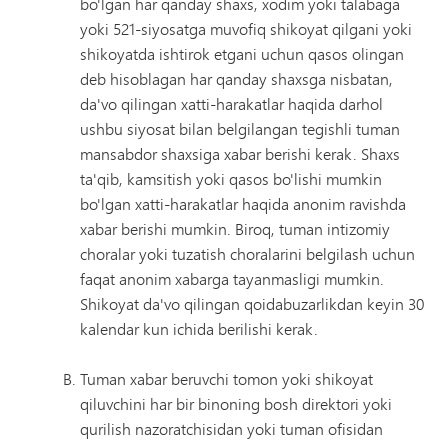
bo'lgan har qanday shaxs, xodim yoki talabaga
yoki 521-siyosatga muvofiq shikoyat qilgani yoki
shikoyatda ishtirok etgani uchun qasos olingan
deb hisoblagan har qanday shaxsga nisbatan,
da'vo qilingan xatti-harakatlar haqida darhol
ushbu siyosat bilan belgilangan tegishli tuman
mansabdor shaxsiga xabar berishi kerak. Shaxs
ta'qib, kamsitish yoki qasos bo'lishi mumkin
bo'lgan xatti-harakatlar haqida anonim ravishda
xabar berishi mumkin. Biroq, tuman intizomiy
choralar yoki tuzatish choralarini belgilash uchun
faqat anonim xabarga tayanmasligi mumkin.
Shikoyat da'vo qilingan qoidabuzarlikdan keyin 30
kalendar kun ichida berilishi kerak.
Tuman xabar beruvchi tomon yoki shikoyat
qiluvchini har bir binoning bosh direktori yoki
qurilish nazoratchisidan yoki tuman ofisidan