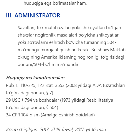
huquqiga ega bo'lmasalar ham.
III. ADMINISTRATOR
Savollari, fikr-mulohazalari yoki shikoyatlari bo'lgan
shaxslar nogironlik masalalari bo'yicha shikoyatlar
yoki so'rovlarni eshitish bo'yicha tumanning 504-
ma'muriga murojaat qilishlari kerak. Bu shaxs Maktab
okrugining Amerikaliklarning nogironligi to'g'risidagi
qonuni/504-bo'lim ma'muridir.
Huquqiy ma'lumotnomalar:
Pub. L. 110-325, 122 Stat. 3553 (2008 yildagi ADA tuzatishlari
to'g'risidagi qonun, § 7)
29 USC § 794 va boshqalar (1973 yildagi Reabilitatsiya
to'g'risidagi qonun, § 504)
34 CFR 104-qism (Amalga oshirish qoidalari)
Ko'rib chiqilgan: 2017-yil 16-fevral, 2017-yil 16-mart