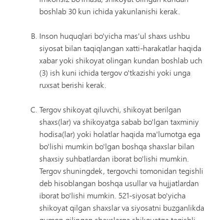
boshlab 30 kun ichida yakunlanishi kerak.
Inson huquqlari bo'yicha mas'ul shaxs ushbu
siyosat bilan taqiqlangan xatti-harakatlar haqida
xabar yoki shikoyat olingan kundan boshlab uch
(3) ish kuni ichida tergov o'tkazishi yoki unga
ruxsat berishi kerak.
Tergov shikoyat qiluvchi, shikoyat berilgan
shaxs(lar) va shikoyatga sabab bo'lgan taxminiy
hodisa(lar) yoki holatlar haqida ma'lumotga ega
bo'lishi mumkin bo'lgan boshqa shaxslar bilan
shaxsiy suhbatlardan iborat bo'lishi mumkin.
Tergov shuningdek, tergovchi tomonidan tegishli
deb hisoblangan boshqa usullar va hujjatlardan
iborat bo'lishi mumkin. 521-siyosat bo'yicha
shikoyat qilgan shaxslar va siyosatni buzganlikda
gumon qilingan shaxslarga shikoyatga tegishli