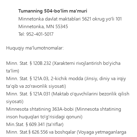
Tumanning 504-bo'lim ma'muri
Minnetonka davlat maktablari 5621 okrug yo'li 101
Minnetonka, MN 55345
Tel: 952-401-5017
Huquqiy ma'lumotnomalar:
Minn. Stat. § 120B.232 (Xarakterni rivojlantirish bo'yicha
ta'lim)
Minn. Stat. § 121A.03, 2-kichik modda (Jinsiy, diniy va irqiy
ta'qib va ​​zo'ravonlik siyosati)
Minn. Stat. § 121A.031 (Maktab o'quvchilarini bezorilik qilish
siyosati)
Minnesota shtatining 363A-bobi (Minnesota shtatining
inson huquqlari to'g'risidagi qonuni)
Min.Stat. § 609.341 (ta'riflar)
Minn. Stat.§ 626.556 va boshqalar (Voyaga yetmaganlarga