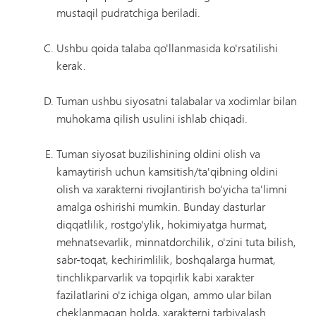
mustaqil pudratchiga beriladi.
Ushbu qoida talaba qo'llanmasida ko'rsatilishi
kerak.
Tuman ushbu siyosatni talabalar va xodimlar bilan
muhokama qilish usulini ishlab chiqadi.
Tuman siyosat buzilishining oldini olish va
kamaytirish uchun kamsitish/ta'qibning oldini
olish va xarakterni rivojlantirish bo'yicha ta'limni
amalga oshirishi mumkin. Bunday dasturlar
diqqatlilik, rostgo'ylik, hokimiyatga hurmat,
mehnatsevarlik, minnatdorchilik, o'zini tuta bilish,
sabr-toqat, kechirimlilik, boshqalarga hurmat,
tinchlikparvarlik va topqirlik kabi xarakter
fazilatlarini o'z ichiga olgan, ammo ular bilan
cheklanmagan holda, xarakterni tarbiyalash