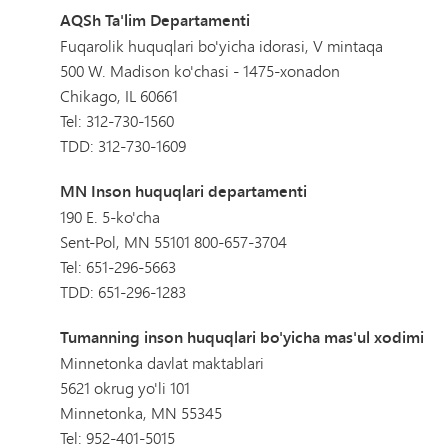
AQSh Ta'lim Departamenti
Fuqarolik huquqlari bo'yicha idorasi, V mintaqa
500 W. Madison ko'chasi - 1475-xonadon
Chikago, IL 60661
Tel: 312-730-1560
TDD: 312-730-1609
MN Inson huquqlari departamenti
190 E. 5-ko'cha
Sent-Pol, MN 55101 800-657-3704
Tel: 651-296-5663
TDD: 651-296-1283
Tumanning inson huquqlari bo'yicha mas'ul xodimi
Minnetonka davlat maktablari
5621 okrug yo'li 101
Minnetonka, MN 55345
Tel: 952-401-5015