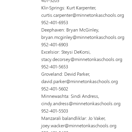
401-5205
Klir-Springs: Kurt Karpenter,
curtis.carpenter@minnetonkaschools.org
952-401-6953
Deephaven: Bryan McGinley,
bryan.mcginley@minnetonkaschools.org
952-401-6903
Excelsior: Steysi DeKorsi,
stacy.decorsey@minnetonkaschools.org
952-401-5653
Groveland: Devid Parker,
david.parker@minnetonkaschools.org
952-401-5602
Minnewashta: Sindi Andress,
cindy.andress@minnetonkaschools.org
952-401-5503
Manzarali balandliklar: Jo Vaker,
joey.wacker@minnetonkaschools.org