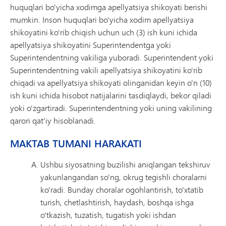
huquqlari bo'yicha xodimga apellyatsiya shikoyati berishi
mumkin. Inson huquqlari bo'yicha xodim apellyatsiya
shikoyatini ko'rib chiqish uchun uch (3) ish kuni ichida
apellyatsiya shikoyatini Superintendentga yoki
Superintendentning vakiliga yuboradi. Superintendent yoki
Superintendentning vakili apellyatsiya shikoyatini ko'rib
chiqadi va apellyatsiya shikoyati olinganidan keyin o'n (10)
ish kuni ichida hisobot natijalarini tasdiqlaydi, bekor qiladi
yoki o'zgartiradi. Superintendentning yoki uning vakilining
qarori qat'iy hisoblanadi.
MAKTAB TUMANI HARAKATI
Ushbu siyosatning buzilishi aniqlangan tekshiruv
yakunlangandan so'ng, okrug tegishli choralarni
ko'radi. Bunday choralar ogohlantirish, to'xtatib
turish, chetlashtirish, haydash, boshqa ishga
o'tkazish, tuzatish, tugatish yoki ishdan