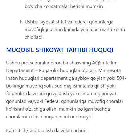
bo'yicha ko'rsatmalar berishi mumkin.
Ushbu siyosat shtat va federal qonunlarga
muvofiqligi uchun kamida yiliga bir marta ko'rib
chiqiladi.
MUQOBIL SHIKOYAT TARTIBI HUQUQI
Ushbu protseduralar biron bir shaxsning AQSh Ta'lim
Departamenti - Fuqarolik huquqlari idorasi, Minnesota
Inson huquqlari departamentiga ayblov qo'yish yoki 504-
bo'limga muvofiq xolis sud majlisini talab qilish yoki
fuqarolik da'vosini qo'zg'atish yoki shtatning jinoyat
qonunlari va/yoki Federal qonunlariga muvofiq choralar
ko'rishni o'z ichiga olishi mumkin bo'lgan boshqa
choralarni ko'rish huquqini inkor etmaydi.
Kamsitish/ta'qib qilish da'volari uchun: