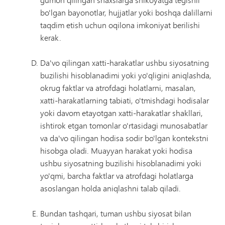
bo'lgan bayonotlar, hujjatlar yoki boshqa dalillarni
taqdim etish uchun oqilona imkoniyat berilishi
kerak.
Da'vo qilingan xatti-harakatlar ushbu siyosatning
buzilishi hisoblanadimi yoki yo'qligini aniqlashda,
okrug faktlar va atrofdagi holatlarni, masalan,
xatti-harakatlarning tabiati, o'tmishdagi hodisalar
yoki davom etayotgan xatti-harakatlar shakllari,
ishtirok etgan tomonlar o'rtasidagi munosabatlar
va da'vo qilingan hodisa sodir bo'lgan kontekstni
hisobga oladi. Muayyan harakat yoki hodisa
ushbu siyosatning buzilishi hisoblanadimi yoki
yo'qmi, barcha faktlar va atrofdagi holatlarga
asoslangan holda aniqlashni talab qiladi.
Bundan tashqari, tuman ushbu siyosat bilan