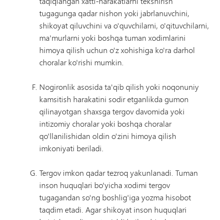
taqiqlangan xatti-harakatlarni tekshirish
tugagunga qadar nishon yoki jabrlanuvchini,
shikoyat qiluvchini va o'quvchilarni, o'qituvchilarni,
ma'murlarni yoki boshqa tuman xodimlarini
himoya qilish uchun o'z xohishiga ko'ra darhol
choralar ko'rishi mumkin.
Nogironlik asosida ta'qib qilish yoki noqonuniy
kamsitish harakatini sodir etganlikda gumon
qilinayotgan shaxsga tergov davomida yoki
intizomiy choralar yoki boshqa choralar
qo'llanilishidan oldin o'zini himoya qilish
imkoniyati beriladi.
Tergov imkon qadar tezroq yakunlanadi. Tuman
inson huquqlari bo'yicha xodimi tergov
tugagandan so'ng boshlig'iga yozma hisobot
taqdim etadi. Agar shikoyat inson huquqlari