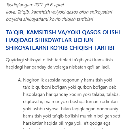
Tasdiqlangan: 2017-yil 6-aprel
Ilova: Ta'qib, kamsitish va/yoki qasos olish shikoyatlari
bo'yicha shikoyatlarni ko'rib chiqish tartiblari
TA'QIB, KAMSITISH VA/YOKI QASOS OLISHI
HAQIDAGI SHIKOYATLAR UCHUN
SHIKOYATLARNI KO'RIB CHIQISH TARTIBI
Quyidagi shikoyat qilish tartiblari ta'qib yoki kamsitish
haqidagi har qanday da'volarga nisbatan qo'llaniladi.
Nogironlik asosida noqonuniy kamsitish yoki
ta'qib qurboni bo'lgan yoki qurbon bo'lgan deb
hisoblagan har qanday xodim yoki talaba, talaba,
o'qituvchi, ma'mur yoki boshqa tuman xodimlari
yoki ushbu siyosat bilan taqiqlangan noqonuniy
kamsitish yoki ta'qib bo'lishi mumkin bo'lgan xatti-
harakatlar haqida bilimga yoki e'tiqodga ega