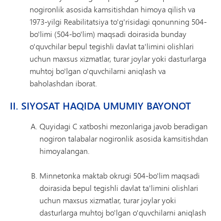
nogironlik asosida kamsitishdan himoya qilish va
1973-yilgi Reabilitatsiya to'g'risidagi qonunning 504-
bo'limi (504-bo'lim) maqsadi doirasida bunday
o'quvchilar bepul tegishli davlat ta'limini olishlari
uchun maxsus xizmatlar, turar joylar yoki dasturlarga
muhtoj bo'lgan o'quvchilarni aniqlash va
baholashdan iborat.
II. SIYOSAT HAQIDA UMUMIY BAYONOT
Quyidagi C xatboshi mezonlariga javob beradigan
nogiron talabalar nogironlik asosida kamsitishdan
himoyalangan.
Minnetonka maktab okrugi 504-bo'lim maqsadi
doirasida bepul tegishli davlat ta'limini olishlari
uchun maxsus xizmatlar, turar joylar yoki
dasturlarga muhtoj bo'lgan o'quvchilarni aniqlash