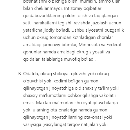
bo'shatishni o'z ichiga olishi mumkin, ammo ular
bilan cheklanmaydi. Intizomiy oqibatlar
qoidabuzarliklarning oldini olish va taqiqlangan
xatti-harakatlarni tegishli ravishda jazolash uchun
yetarlicha jiddiy bo'ladi. Ushbu siyosatni buzganlik
uchun okrug tomonidan ko'riladigan choralar
amaldagi jamoaviy bitimlar, Minnesota va Federal
qonunlar hamda amaldagi okrug siyosati va
qoidalari talablariga muvofiq bo'ladi.
Odatda, okrug shikoyat qiluvchi yoki okrug
o'quvchisi yoki xodimi bo'lgan gumon
qilinayotgan jinoyatchiga oid shaxsiy ta'lim yoki
shaxsiy ma'lumotlarni oshkor qilishga vakolatli
emas. Maktab ma'murlari shikoyat qiluvchilarga
yoki ularning ota-onalariga hamda gumon
qilinayotgan jinoyatchilarning ota-onasi yoki
vasiysiga (vasiylariga) tergov natijalari yoki