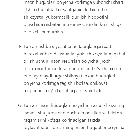
Inson huquqlari bo'yicha xodimga yuborishi shart.
Ushbu hujjatda ko'rsatilganidek, biron bir
shikoyatni yubormaslik qurilish hisobotini
oluvchiga nisbatan intizomiy choralar ko'rilishiga
olib kelishi mumkin.
Tuman ushbu siyosat bilan taqiqlangan xatti-
harakatlar haqida xabarlar yoki shikoyatlarni qabul
qilish uchun Inson resurslari bo'yicha ijrochi
direktorni Tuman Inson huquqlari bo'yicha xodimi
etib tayinlaydi. Agar shikoyat Inson huquqlari
bo'yicha xodimga tegishli bo'lsa, shikoyat
to'g'ridan-to'g'ri boshliqqa topshiriladi.
Tuman Inson huquqlari bo'yicha mas'ul shaxsning
ismini, shu jumladan pochta manzillari va telefon
raqamlarini ko'zga ko'rinadigan tarzda
joylashtiradi. Tumanning Inson huquqlari bo'yicha