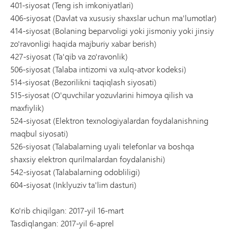
401-siyosat (Teng ish imkoniyatlari)
406-siyosat (Davlat va xususiy shaxslar uchun ma'lumotlar)
414-siyosat (Bolaning beparvoligi yoki jismoniy yoki jinsiy
zo'ravonligi haqida majburiy xabar berish)
427-siyosat (Ta'qib va ​​zo'ravonlik)
506-siyosat (Talaba intizomi va xulq-atvor kodeksi)
514-siyosat (Bezorilikni taqiqlash siyosati)
515-siyosat (O'quvchilar yozuvlarini himoya qilish va
maxfiylik)
524-siyosat (Elektron texnologiyalardan foydalanishning
maqbul siyosati)
526-siyosat (Talabalarning uyali telefonlar va boshqa
shaxsiy elektron qurilmalardan foydalanishi)
542-siyosat (Talabalarning odobliligi)
604-siyosat (Inklyuziv ta'lim dasturi)
Ko'rib chiqilgan: 2017-yil 16-mart
Tasdiqlangan: 2017-yil 6-aprel