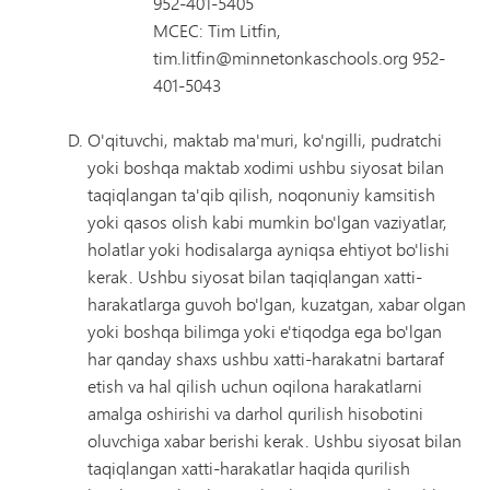
952-401-5405
MCEC: Tim Litfin,
tim.litfin@minnetonkaschools.org 952-
401-5043
O'qituvchi, maktab ma'muri, ko'ngilli, pudratchi
yoki boshqa maktab xodimi ushbu siyosat bilan
taqiqlangan ta'qib qilish, noqonuniy kamsitish
yoki qasos olish kabi mumkin bo'lgan vaziyatlar,
holatlar yoki hodisalarga ayniqsa ehtiyot bo'lishi
kerak. Ushbu siyosat bilan taqiqlangan xatti-
harakatlarga guvoh bo'lgan, kuzatgan, xabar olgan
yoki boshqa bilimga yoki e'tiqodga ega bo'lgan
har qanday shaxs ushbu xatti-harakatni bartaraf
etish va hal qilish uchun oqilona harakatlarni
amalga oshirishi va darhol qurilish hisobotini
oluvchiga xabar berishi kerak. Ushbu siyosat bilan
taqiqlangan xatti-harakatlar haqida qurilish