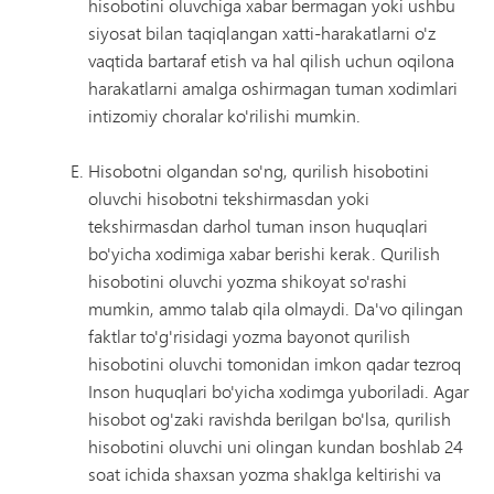
hisobotini oluvchiga xabar bermagan yoki ushbu
siyosat bilan taqiqlangan xatti-harakatlarni o'z
vaqtida bartaraf etish va hal qilish uchun oqilona
harakatlarni amalga oshirmagan tuman xodimlari
intizomiy choralar ko'rilishi mumkin.
Hisobotni olgandan so'ng, qurilish hisobotini
oluvchi hisobotni tekshirmasdan yoki
tekshirmasdan darhol tuman inson huquqlari
bo'yicha xodimiga xabar berishi kerak. Qurilish
hisobotini oluvchi yozma shikoyat so'rashi
mumkin, ammo talab qila olmaydi. Da'vo qilingan
faktlar to'g'risidagi yozma bayonot qurilish
hisobotini oluvchi tomonidan imkon qadar tezroq
Inson huquqlari bo'yicha xodimga yuboriladi. Agar
hisobot og'zaki ravishda berilgan bo'lsa, qurilish
hisobotini oluvchi uni olingan kundan boshlab 24
soat ichida shaxsan yozma shaklga keltirishi va