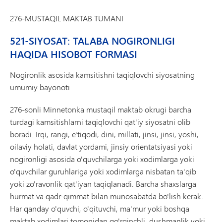
276-MUSTAQIL MAKTAB TUMANI
521-SIYOSAT: TALABA NOGIRONLIGI
HAQIDA HISOBOT FORMASI
Nogironlik asosida kamsitishni taqiqlovchi siyosatning
umumiy bayonoti
276-sonli Minnetonka mustaqil maktab okrugi barcha
turdagi kamsitishlarni taqiqlovchi qat'iy siyosatni olib
boradi. Irqi, rangi, e'tiqodi, dini, millati, jinsi, jinsi, yoshi,
oilaviy holati, davlat yordami, jinsiy orientatsiyasi yoki
nogironligi asosida o'quvchilarga yoki xodimlarga yoki
o'quvchilar guruhlariga yoki xodimlarga nisbatan ta'qib
yoki zo'ravonlik qat'iyan taqiqlanadi. Barcha shaxslarga
hurmat va qadr-qimmat bilan munosabatda bo'lish kerak.
Har qanday o'quvchi, o'qituvchi, ma'mur yoki boshqa
maktab xodimlari tomonidan qo'rqinchli, dushmanlik yoki