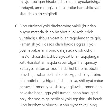
mavjud bo'lgan hisobot shaklidan foydalanishga
undaydi, ammo og'zaki hisobotlar ham shikoyat
sifatida ko'rib chiqiladi.
Bino direktori yoki direktorning vakili (bundan
buyon matnda "bino hisobotini oluvchi" deb
yuritiladi) ushbu siyosat bilan taqiqlangan ta'qib,
kamsitish yoki qasos olish haqida og'zaki yoki
yozma xabarlarni bino darajasida olish uchun
mas'ul shaxsdir. Ushbu siyosat bilan taqiqlangan
xatti-harakatlar haqida xabar olgan har qanday
katta yoshli tuman xodimi darhol bino hisobotini
oluvchiga xabar berishi kerak. Agar shikoyat bino
hisobotini oluvchiga tegishli bo'lsa, shikoyat xabar
beruvchi tomon yoki shikoyat qiluvchi tomonidan
bevosita boshliqqa yoki tuman inson huquqlari
bo'yicha xodimiga berilishi yoki topshirilishi kerak.
Bino hisobotini oluvchi ushbu siyosat va uning