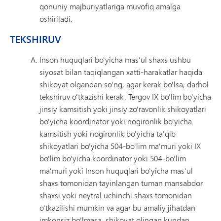
qonuniy majburiyatlariga muvofiq amalga
oshiriladi.
TEKSHIRUV
Inson huquqlari bo'yicha mas'ul shaxs ushbu
siyosat bilan taqiqlangan xatti-harakatlar haqida
shikoyat olgandan so'ng, agar kerak bo'lsa, darhol
tekshiruv o'tkazishi kerak. Tergov IX bo'lim bo'yicha
jinsiy kamsitish yoki jinsiy zo'ravonlik shikoyatlari
bo'yicha koordinator yoki nogironlik bo'yicha
kamsitish yoki nogironlik bo'yicha ta'qib
shikoyatlari bo'yicha 504-bo'lim ma'muri yoki IX
bo'lim bo'yicha koordinator yoki 504-bo'lim
ma'muri yoki Inson huquqlari bo'yicha mas'ul
shaxs tomonidan tayinlangan tuman mansabdor
shaxsi yoki neytral uchinchi shaxs tomonidan
o'tkazilishi mumkin va agar bu amaliy jihatdan
imkonsiz bo'lmasa, shikoyat olingan kundan