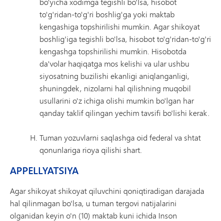
bo'yicha xodimga tegishli bo'lsa, hisobot
to'g'ridan-to'g'ri boshlig'ga yoki maktab
kengashiga topshirilishi mumkin. Agar shikoyat
boshlig'iga tegishli bo'lsa, hisobot to'g'ridan-to'g'ri
kengashga topshirilishi mumkin. Hisobotda
da'volar haqiqatga mos kelishi va ular ushbu
siyosatning buzilishi ekanligi aniqlanganligi,
shuningdek, nizolarni hal qilishning muqobil
usullarini o'z ichiga olishi mumkin bo'lgan har
qanday taklif qilingan yechim tavsifi bo'lishi kerak.
Tuman yozuvlarni saqlashga oid federal va shtat
qonunlariga rioya qilishi shart.
APPELLYATSIYA
Agar shikoyat shikoyat qiluvchini qoniqtiradigan darajada
hal qilinmagan bo'lsa, u tuman tergovi natijalarini
olganidan keyin o'n (10) maktab kuni ichida Inson