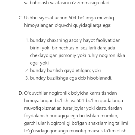
va baholash vazifasini o'z zimmasiga oladi.
Ushbu siyosat uchun 504-bo'limga muvofiq
himoyalangan o'quvchi quyidagilarga ega:
bunday shaxsning asosiy hayot faoliyatidan
birini yoki bir nechtasini sezilarli darajada
cheklaydigan jismoniy yoki ruhiy nogironlikka
ega; yoki
bunday buzilish qayd etilgan; yoki
bunday buzilishga ega deb hisoblanadi.
O'quvchilar nogironlik bo'yicha kamsitishdan
himoyalangan bo'lishi va 504-bo'lim qoidalariga
muvofiq xizmatlar, turar joylar yoki dasturlardan
foydalanish huquqiga ega bo'lishlari mumkin,
garchi ular Nogironligi bo'lgan shaxslarning ta'limi
to'g'risidagi qonunga muvofiq maxsus ta'lim olish