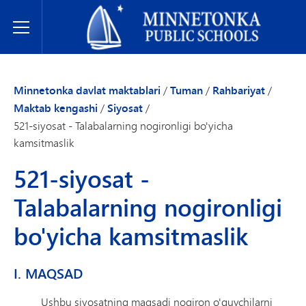
Minnetonka davlat maktablari
Toggle Menu
Minnetonka davlat maktablari
/
Tuman
/
Rahbariyat
/
Maktab kengashi
/
Siyosat
/
521-siyosat - Talabalarning nogironligi bo'yicha
kamsitmaslik
521-siyosat -
Talabalarning nogironligi
bo'yicha kamsitmaslik
I. MAQSAD
Ushbu siyosatning maqsadi nogiron o'quvchilarni