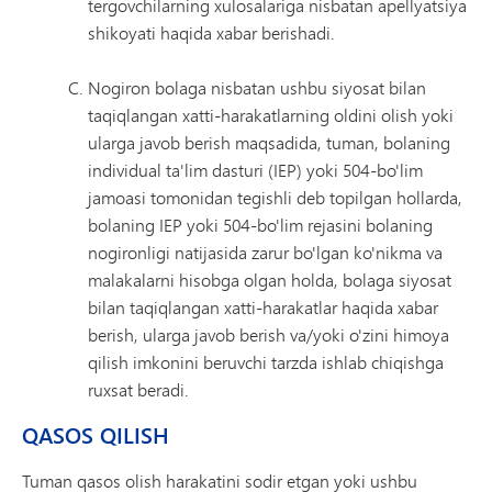
tergovchilarning xulosalariga nisbatan apellyatsiya
shikoyati haqida xabar berishadi.
Nogiron bolaga nisbatan ushbu siyosat bilan
taqiqlangan xatti-harakatlarning oldini olish yoki
ularga javob berish maqsadida, tuman, bolaning
individual ta'lim dasturi (IEP) yoki 504-bo'lim
jamoasi tomonidan tegishli deb topilgan hollarda,
bolaning IEP yoki 504-bo'lim rejasini bolaning
nogironligi natijasida zarur bo'lgan ko'nikma va
malakalarni hisobga olgan holda, bolaga siyosat
bilan taqiqlangan xatti-harakatlar haqida xabar
berish, ularga javob berish va/yoki o'zini himoya
qilish imkonini beruvchi tarzda ishlab chiqishga
ruxsat beradi.
QASOS QILISH
Tuman qasos olish harakatini sodir etgan yoki ushbu