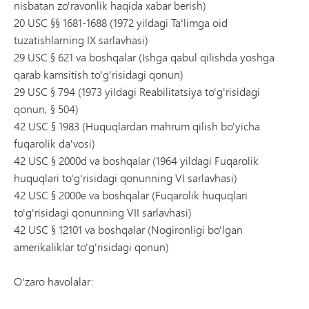
nisbatan zo'ravonlik haqida xabar berish)
20 USC §§ 1681-1688 (1972 yildagi Ta'limga oid
tuzatishlarning IX sarlavhasi)
29 USC § 621 va boshqalar (Ishga qabul qilishda yoshga
qarab kamsitish to'g'risidagi qonun)
29 USC § 794 (1973 yildagi Reabilitatsiya to'g'risidagi
qonun, § 504)
42 USC § 1983 (Huquqlardan mahrum qilish bo'yicha
fuqarolik da'vosi)
42 USC § 2000d va boshqalar (1964 yildagi Fuqarolik
huquqlari to'g'risidagi qonunning VI sarlavhasi)
42 USC § 2000e va boshqalar (Fuqarolik huquqlari
to'g'risidagi qonunning VII sarlavhasi)
42 USC § 12101 va boshqalar (Nogironligi bo'lgan
amerikaliklar to'g'risidagi qonun)
O'zaro havolalar: