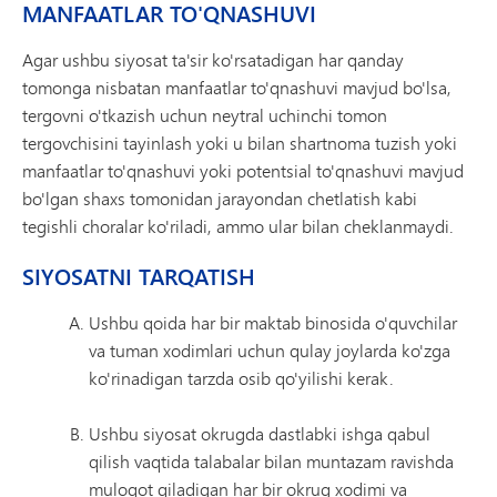
MANFAATLAR TO'QNASHUVI
Agar ushbu siyosat ta'sir ko'rsatadigan har qanday
tomonga nisbatan manfaatlar to'qnashuvi mavjud bo'lsa,
tergovni o'tkazish uchun neytral uchinchi tomon
tergovchisini tayinlash yoki u bilan shartnoma tuzish yoki
manfaatlar to'qnashuvi yoki potentsial to'qnashuvi mavjud
bo'lgan shaxs tomonidan jarayondan chetlatish kabi
tegishli choralar ko'riladi, ammo ular bilan cheklanmaydi.
SIYOSATNI TARQATISH
Ushbu qoida har bir maktab binosida o'quvchilar
va tuman xodimlari uchun qulay joylarda ko'zga
ko'rinadigan tarzda osib qo'yilishi kerak.
Ushbu siyosat okrugda dastlabki ishga qabul
qilish vaqtida talabalar bilan muntazam ravishda
muloqot qiladigan har bir okrug xodimi va