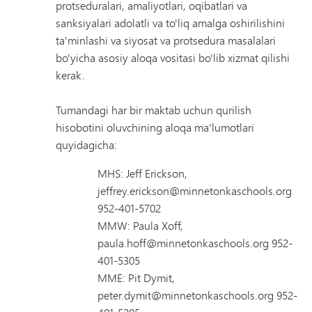
protseduralari, amaliyotlari, oqibatlari va
sanksiyalari adolatli va to'liq amalga oshirilishini
ta'minlashi va siyosat va protsedura masalalari
bo'yicha asosiy aloqa vositasi bo'lib xizmat qilishi
kerak.
Tumandagi har bir maktab uchun qurilish
hisobotini oluvchining aloqa ma'lumotlari
quyidagicha:
MHS: Jeff Erickson,
jeffrey.erickson@minnetonkaschools.org
952-401-5702
MMW: Paula Xoff,
paula.hoff@minnetonkaschools.org 952-
401-5305
MME: Pit Dymit,
peter.dymit@minnetonkaschools.org 952-