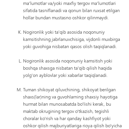
ma'lumotlar va/yoki maxfiy tergov ma'lumotlari
sifatida tasniflanadi va qonun bilan ruxsat etilgan
hollar bundan mustasno oshkor qilinmaydi.
Nogironlik yoki ta'qib asosida noqonuniy
kamsitishning jabrlanuvchisiga, vijdonli muxbirga
yoki guvohiga nisbatan qasos olish taqiqlanadi.
Nogironlik asosida noqonuniy kamsitish yoki
boshqa shaxsga nisbatan ta'qib qilish haqida
yolg'on ayblovlar yoki xabarlar taqiqlanadi.
Tuman shikoyat qiluvchining, shikoyat berilgan
shaxs(lar)ning va guvohlarning shaxsiy hayotiga
hurmat bilan munosabatda bo'lishi kerak, bu
maktab okrugining tergov o'tkazish, tegishli
choralar ko'rish va har qanday kashfiyot yoki
oshkor qilish majburiyatlariga rioya qilish bo'yicha