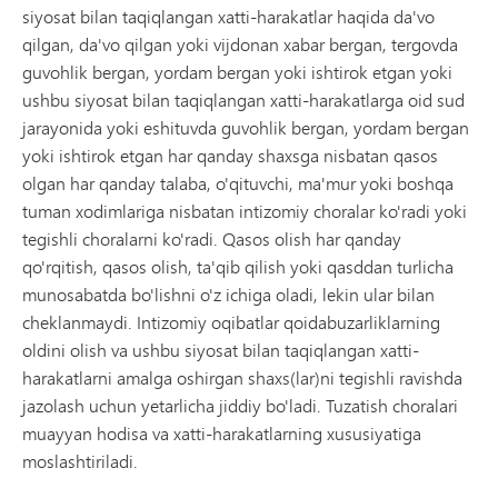
siyosat bilan taqiqlangan xatti-harakatlar haqida da'vo
qilgan, da'vo qilgan yoki vijdonan xabar bergan, tergovda
guvohlik bergan, yordam bergan yoki ishtirok etgan yoki
ushbu siyosat bilan taqiqlangan xatti-harakatlarga oid sud
jarayonida yoki eshituvda guvohlik bergan, yordam bergan
yoki ishtirok etgan har qanday shaxsga nisbatan qasos
olgan har qanday talaba, o'qituvchi, ma'mur yoki boshqa
tuman xodimlariga nisbatan intizomiy choralar ko'radi yoki
tegishli choralarni ko'radi. Qasos olish har qanday
qo'rqitish, qasos olish, ta'qib qilish yoki qasddan turlicha
munosabatda bo'lishni o'z ichiga oladi, lekin ular bilan
cheklanmaydi. Intizomiy oqibatlar qoidabuzarliklarning
oldini olish va ushbu siyosat bilan taqiqlangan xatti-
harakatlarni amalga oshirgan shaxs(lar)ni tegishli ravishda
jazolash uchun yetarlicha jiddiy bo'ladi. Tuzatish choralari
muayyan hodisa va xatti-harakatlarning xususiyatiga
moslashtiriladi.