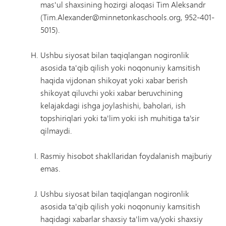
mas'ul shaxsining hozirgi aloqasi Tim Aleksandr
(Tim.Alexander@minnetonkaschools.org, 952-401-
5015).
Ushbu siyosat bilan taqiqlangan nogironlik
asosida ta'qib qilish yoki noqonuniy kamsitish
haqida vijdonan shikoyat yoki xabar berish
shikoyat qiluvchi yoki xabar beruvchining
kelajakdagi ishga joylashishi, baholari, ish
topshiriqlari yoki ta'lim yoki ish muhitiga ta'sir
qilmaydi.
Rasmiy hisobot shakllaridan foydalanish majburiy
emas.
Ushbu siyosat bilan taqiqlangan nogironlik
asosida ta'qib qilish yoki noqonuniy kamsitish
haqidagi xabarlar shaxsiy ta'lim va/yoki shaxsiy