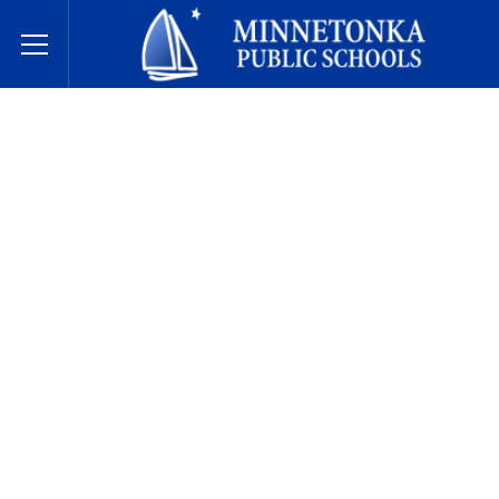
Minnetonka davlat maktablari
Toggle Menu