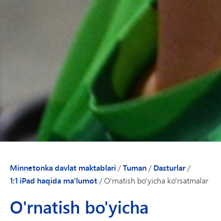
Minnetonka davlat maktablari
/
Tuman
/
Dasturlar
/
1:1 iPad haqida ma'lumot
/
O'rnatish bo'yicha ko'rsatmalar
O'rnatish bo'yicha