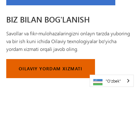
BIZ BILAN BOG'LANISH
Savollar va fikr-mulohazalaringizni onlayn tarzda yuboring
va bir ish kuni ichida Oilaviy texnologiyalar bo'yicha
yordam xizmati orqali javob oling.
OILAVIY YORDAM XIZMATI
"O'zbek"