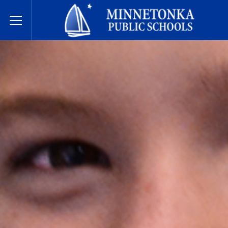
Minnetonka davlat maktablari
Toggle Menu