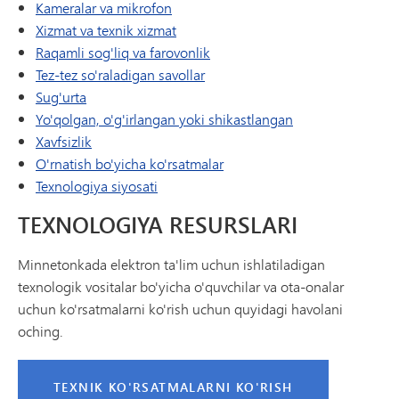
Kameralar va mikrofon
Xizmat va texnik xizmat
Raqamli sog'liq va farovonlik
Tez-tez so'raladigan savollar
Sug'urta
Yo'qolgan, o'g'irlangan yoki shikastlangan
Xavfsizlik
O'rnatish bo'yicha ko'rsatmalar
Texnologiya siyosati
TEXNOLOGIYA RESURSLARI
Minnetonkada elektron ta'lim uchun ishlatiladigan
texnologik vositalar bo'yicha o'quvchilar va ota-onalar
uchun ko'rsatmalarni ko'rish uchun quyidagi havolani
oching.
TEXNIK KO'RSATMALARNI KO'RISH