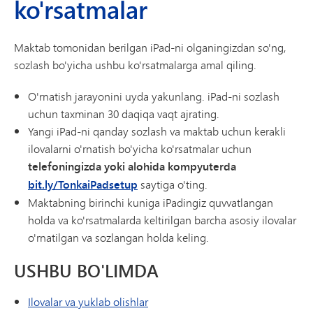
ko'rsatmalar
Maktab tomonidan berilgan iPad-ni olganingizdan so'ng,
sozlash bo'yicha ushbu ko'rsatmalarga amal qiling.
O'rnatish jarayonini uyda yakunlang. iPad-ni sozlash
uchun taxminan 30 daqiqa vaqt ajrating.
Yangi iPad-ni qanday sozlash va maktab uchun kerakli
ilovalarni o'rnatish bo'yicha ko'rsatmalar uchun
telefoningizda yoki alohida kompyuterda
bit.ly/TonkaiPadsetup
saytiga o'ting.
Maktabning birinchi kuniga iPadingiz quvvatlangan
holda va ko'rsatmalarda keltirilgan barcha asosiy ilovalar
o'rnatilgan va sozlangan holda keling.
USHBU BO'LIMDA
Ilovalar va yuklab olishlar